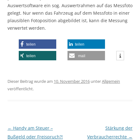
Auswertsoftware ein sog. Auswertrahmen auf das Messfoto
gelegt. Nur wenn das Fahrzeug auf dem Messfoto in einer
plausiblen Fotoposition abgebildet ist, kann die Messung
verwertet werden.
teilen
teilen
teilen
mail
Dieser Beitrag wurde am
10. November 2016
unter
Allgemein
veröffentlicht.
Beitragsnavigation
←
Handy am Steuer –
Stärkung der
Bußgeld oder Freispruch?!
Verbraucherrechte
→